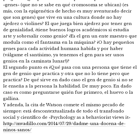
«genes» (que no se sabe en qué cromosoma se ubican) (es
más, con la epigenética de hecho es muy aventurado decir
que son genes) que vive en una cultura donde no hay
ajedrez o violines? El que juega bien ajedrez por tener gen
de genialidad, ¿tiene buenos logros académicos si estudia
arte y sobresalir como genio? ¿Es el gen un ente maestro que
modula como el fantasma en la máquina? ¿O hay pequeños
genes para cada actividad humana habida y por haber
(válgame el santísimo, ya tenemos el gen para ser unos
genios en la caminata lunar!)?
El segundo punto es ¿Qué pasa con una persona que tiene el
gen de genio que practica y otra que no lo tiene pero que
practica? De qué sirve en dado caso el gen de genio si no se
le enseña a la persona la habilidad. De muy poco. En dado
caso es como preguntarse quién fue primero, el huevo o la
gallina.
Y adenda, la cita de Watson comete el mismo pecado de
siempre: está descontextualizada de todo el transfondo
social y científico de «Psychology as a behaviorist views it»
http://mvadillo.com/2014/07/29/dadme-una-docena-de-
ninos-sanos/