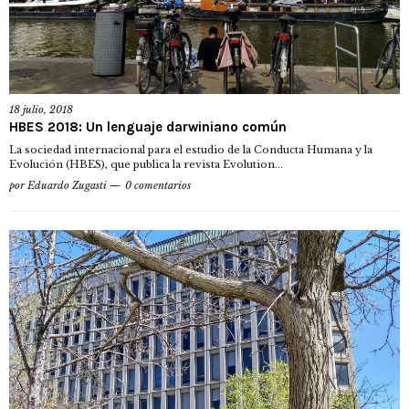
18 julio, 2018
HBES 2018: Un lenguaje darwiniano común
La sociedad internacional para el estudio de la Conducta Humana y la
Evolución (HBES), que publica la revista Evolution...
por
Eduardo Zugasti
0 comentarios