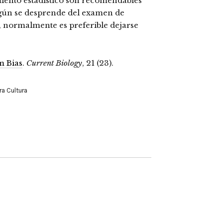
amiento estadístico son recomendables
según se desprende del examen de
, normalmente es preferible dejarse
m Bias
.
Current Biology
, 21 (23).
ra Cultura