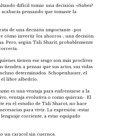
ultando difícil tomar una decisión «¿Sabes?
 acabarás pensando que tomaste la
 trata de una decisión importante -por
e cómo invertir los ahorros-, una decisión
na. Pero, según Tali Sharit, probablemente
orrecta.
quienes tienen ese sesgo son más proclives
as tienden a pensar que sus actos, sus vidas
incluso determinados. Schopenhauer, el
el libre albedrío.
ismo es una ventaja para enfrentarse a la
ivo, ventaja evolutiva o como quieran-. El
nte en el estudio de Tali Sharot, no hace
necesarias para vivir. La expresión «estar
l lenguaje corriente, a estar equipado
mo un caracol sin cuernos.