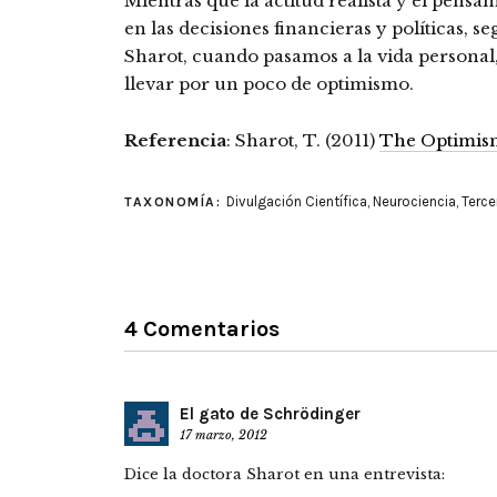
Mientras que la actitud realista y el pens
en las decisiones financieras y políticas, 
Sharot, cuando pasamos a la vida personal
llevar por un poco de optimismo.
Referencia
: Sharot, T. (2011)
The Optimis
Divulgación Científica
,
Neurociencia
,
Terce
TAXONOMÍA:
4 Comentarios
El gato de Schrödinger
17 marzo, 2012
Dice la doctora Sharot en una entrevista: