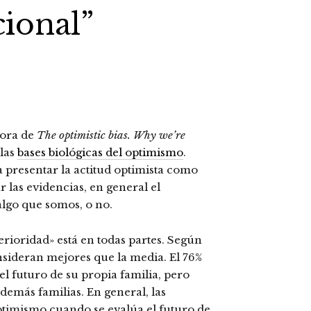
ional”
tora de
The optimistic bias. Why we’re
 las
bases biológicas del optimismo
.
presentar la actitud optimista como
 las evidencias, en general el
algo que somos, o no.
erioridad» está en todas partes. Según
nsideran mejores que la media. El 76%
el futuro de su propia familia, pero
 demás familias. En general, las
ptimismo cuando se evalúa el futuro de