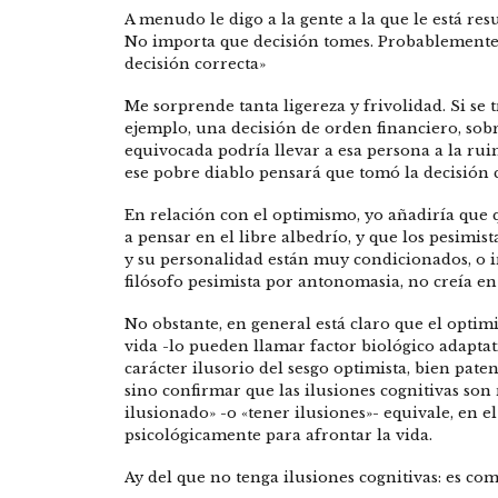
A menudo le digo a la gente a la que le está res
No importa que decisión tomes. Probablemente
decisión correcta»
Me sorprende tanta ligereza y frivolidad. Si se
ejemplo, una decisión de orden financiero, sobr
equivocada podría llevar a esa persona a la rui
ese pobre diablo pensará que tomó la decisión c
En relación con el optimismo, yo añadiría que 
a pensar en el libre albedrío, y que los pesimist
y su personalidad están muy condicionados, o 
filósofo pesimista por antonomasia, no creía en 
No obstante, en general está claro que el optim
vida -lo pueden llamar factor biológico adaptat
carácter ilusorio del sesgo optimista, bien pate
sino confirmar que las ilusiones cognitivas son 
ilusionado» -o «tener ilusiones»- equivale, en e
psicológicamente para afrontar la vida.
Ay del que no tenga ilusiones cognitivas: es co