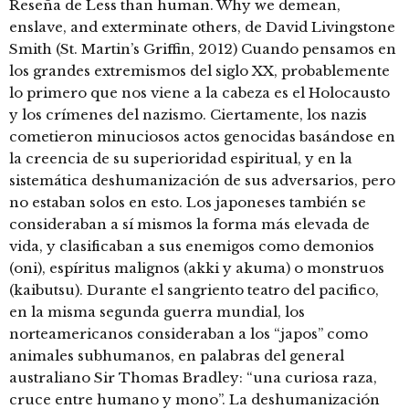
Reseña de Less than human. Why we demean,
enslave, and exterminate others, de David Livingstone
Smith (St. Martin’s Griffin, 2012) Cuando pensamos en
los grandes extremismos del siglo XX, probablemente
lo primero que nos viene a la cabeza es el Holocausto
y los crímenes del nazismo. Ciertamente, los nazis
cometieron minuciosos actos genocidas basándose en
la creencia de su superioridad espiritual, y en la
sistemática deshumanización de sus adversarios, pero
no estaban solos en esto. Los japoneses también se
consideraban a sí mismos la forma más elevada de
vida, y clasificaban a sus enemigos como demonios
(oni), espíritus malignos (akki y akuma) o monstruos
(kaibutsu). Durante el sangriento teatro del pacifico,
en la misma segunda guerra mundial, los
norteamericanos consideraban a los “japos” como
animales subhumanos, en palabras del general
australiano Sir Thomas Bradley: “una curiosa raza,
cruce entre humano y mono”. La deshumanización