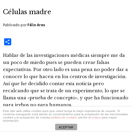
Células madre
Publicado por
Félix Ares
Compartir
Hablar de las investigaciones médicas siempre me da
un poco de miedo pues se pueden crear falsas
expectativas. Por otro lado es una pena no poder dar a
conocer lo que hacen en los centros de investigación.
Así que he decidido contar esta noticia pero
recalcando que se trata de un experimento, lo que se
llama una «prueba de concepto», y que ha funcionado
para jerbos no para humanos.
Este sitio web utiliza cookies para que usted tenga la mejor experiencia de usuario. Si
continúa navegando está dando su consentimiento para la aceptación de las mencionadas
cookies y la aceptación de nuestra
política de cookies
, pinche el
enlace
para mayor
información.
2 diciembre, 2012
Dejar un comentario
General
ACEPTAR