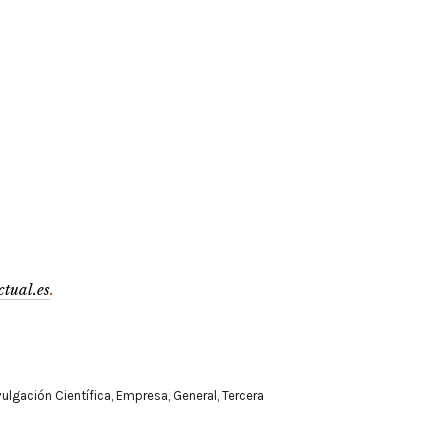
ctual.es
.
vulgación Científica
,
Empresa
,
General
,
Tercera