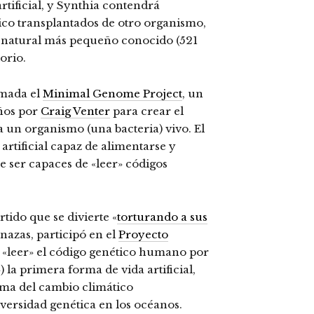
rtificial, y Synthia contendrá
o transplantados de otro organismo,
a natural más pequeño conocido (521
orio.
amada el
Minimal Genome Project
, un
ños por
Craig Venter
para crear el
n organismo (una bacteria) vivo. El
rtificial capaz de alimentarse y
de ser capaces de «leer» códigos
tido que se divierte «
torturando a sus
nazas, participó en el
Proyecto
 «leer» el código genético humano por
 la primera forma de vida artificial,
ema del cambio climático
versidad genética en los océanos.