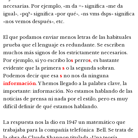
necesarias. Por ejemplo, «m da =» significa «me da
igual», «pq?» significa «por qué», «ns vms dsps» significa
«nos vemos después», etc.
El que podamos enviar menos letras de las habituales
prueba que el lenguaje es redundante. Se escriben
muchos más signos de los estrictamente necesarios.
Por ejemplo, si yo escribo lo
s
perro
s
, es bastante
evidente que la primera
s
o la segunda sobran.
Podemos decir que esa
s
no nos da ninguna
información
. Y hemos llegado a la palabra clave, la
importante: información. No estamos hablando de las
noticias de prensa ni nada por el estilo, pero es muy
difícil definir de qué estamos hablando.
La respuesta nos la dio en 1947 un matemático que
trabajaba para la compañía telefónica Bell. Se trata de
la obra de Claude Shannon titulada «Una teoría