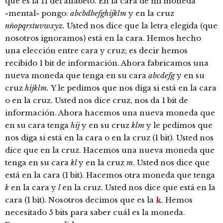
que es la 11 del alfabeto. En la cara de mi moneda
«mental» pongo:
abcbdbefghijklm
y en la cruz
nñopqrstuvwxyz.
Usted nos dice que la letra elegida (que
nosotros ignoramos) está en la cara. Hemos hecho
una elección entre cara y cruz; es decir hemos
recibido 1 bit de información. Ahora fabricamos una
nueva moneda que tenga en su cara
abcdefg
y en su
cruz
hijklm.
Y le pedimos que nos diga si está en la cara
o en la cruz. Usted nos dice cruz, nos da 1 bit de
información. Ahora hacemos una nueva moneda que
en su cara tenga
hij
y en su cruz
klm
y le pedimos que
nos diga si está en la cara o en la cruz (1 bit). Usted nos
dice que en la cruz. Hacemos una nueva moneda que
tenga en su cara
kl
y en la cruz
m
. Usted nos dice que
está en la cara (1 bit). Hacemos otra moneda que tenga
k
en la cara y
l
en la cruz. Usted nos dice que está en la
cara (1 bit). Nosotros decimos que es la
k
. Hemos
necesitado 5 bits para saber cuál es la moneda.