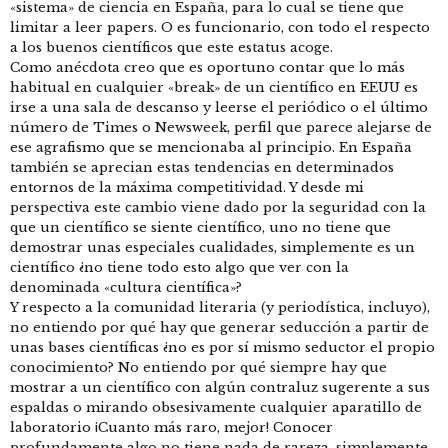
«sistema» de ciencia en España, para lo cual se tiene que
limitar a leer papers. O es funcionario, con todo el respecto
a los buenos científicos que este estatus acoge.
Como anécdota creo que es oportuno contar que lo más
habitual en cualquier «break» de un científico en EEUU es
irse a una sala de descanso y leerse el periódico o el último
número de Times o Newsweek, perfil que parece alejarse de
ese agrafismo que se mencionaba al principio. En España
también se aprecian estas tendencias en determinados
entornos de la máxima competitividad. Y desde mi
perspectiva este cambio viene dado por la seguridad con la
que un científico se siente científico, uno no tiene que
demostrar unas especiales cualidades, simplemente es un
científico ¿no tiene todo esto algo que ver con la
denominada «cultura científica»?
Y respecto a la comunidad literaria (y periodística, incluyo),
no entiendo por qué hay que generar seducción a partir de
unas bases científicas ¿no es por sí mismo seductor el propio
conocimiento? No entiendo por qué siempre hay que
mostrar a un científico con algún contraluz sugerente a sus
espaldas o mirando obsesivamente cualquier aparatillo de
laboratorio ¡Cuanto más raro, mejor! Conocer
profundamente algo no tiene nada de rareza, simplemente