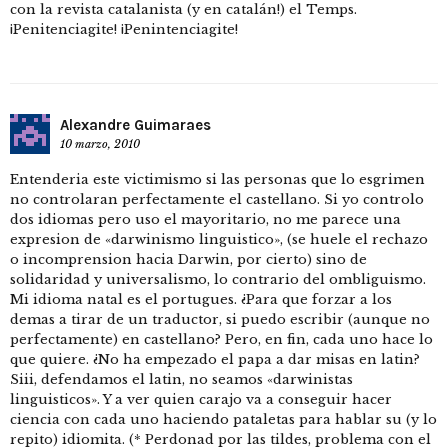
con la revista catalanista (y en catalán!) el Temps.
¡Penitenciagite! ¡Penintenciagite!
Alexandre Guimaraes
10 marzo, 2010
Entenderia este victimismo si las personas que lo esgrimen
no controlaran perfectamente el castellano. Si yo controlo
dos idiomas pero uso el mayoritario, no me parece una
expresion de «darwinismo linguistico», (se huele el rechazo
o incomprension hacia Darwin, por cierto) sino de
solidaridad y universalismo, lo contrario del ombliguismo.
Mi idioma natal es el portugues. ¿Para que forzar a los
demas a tirar de un traductor, si puedo escribir (aunque no
perfectamente) en castellano? Pero, en fin, cada uno hace lo
que quiere. ¿No ha empezado el papa a dar misas en latin?
Siii, defendamos el latin, no seamos «darwinistas
linguisticos». Y a ver quien carajo va a conseguir hacer
ciencia con cada uno haciendo pataletas para hablar su (y lo
repito) idiomita. (* Perdonad por las tildes, problema con el